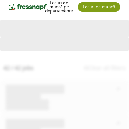
Locuri de
muncă pe
Locuri de muncă
departamente
42 / 42 jobs
Clear all filters